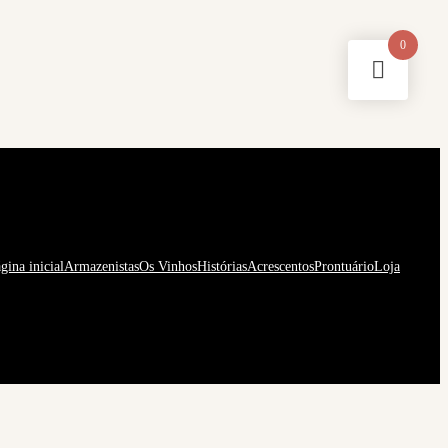
0
gina inicial
Armazenistas
Os Vinhos
Histórias
Acrescentos
Prontuário
Loja