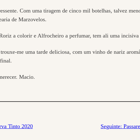
ressente. Com uma tiragem de cinco mil botelhas, talvez men
earia de Marzovelos.
 Roriz a colorir e Alfrocheiro a perfumar, tem ali uma incisiv
m trouxe-me uma tarde deliciosa, com um vinho de nariz aromá
final.
merecer. Macio.
rva Tinto 2020
Seguinte:
Passar