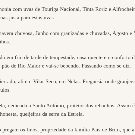
monia com uvas de Touriga Nacional, Tinta Roriz e Alfrochei
mas justa para estas uvas.
rimavera chuvosa, Junho com granizadas e chuvadas, Agosto e
nhos.
 em frio de tarde de tempestade, casa quente e o conforto do
 pão de Rio Maior e vai-se bebendo. Passando como se diz.
rrado, ali em Vilar Seco, em Nelas. Freguesia onde granjeei 
culos.
ela, dedicada a Santo António, protetor dos rebanhos. Assim
onesta, queijeiras da serra da Estrela.
o pregam os finos, propriedade da família Pais de Brito, que