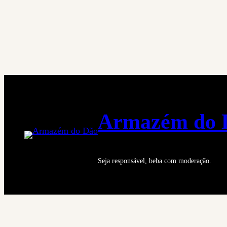
Saltar
para
o
conteúdo
Armazém do 
Seja responsável, beba com moderação.