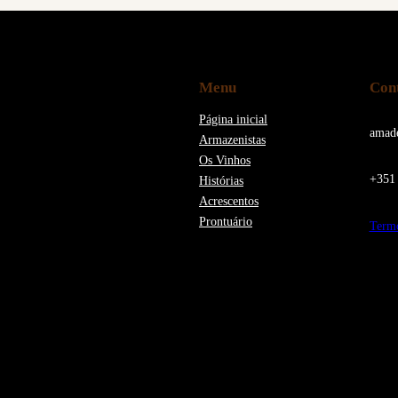
Menu
Con
Página inicial
amad
Armazenistas
Os Vinhos
+351 
Histórias
Acrescentos
Prontuário
Termo