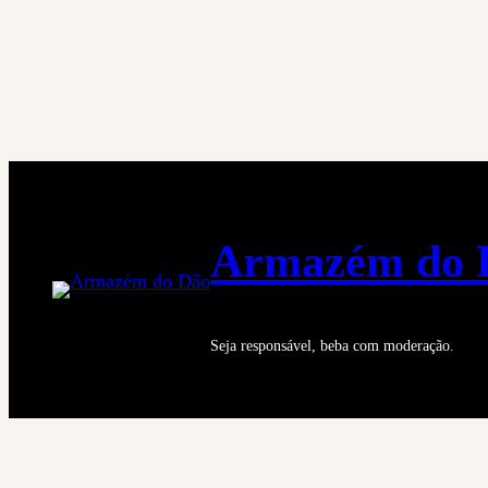
Saltar
para
o
conteúdo
Armazém do 
Seja responsável, beba com moderação.