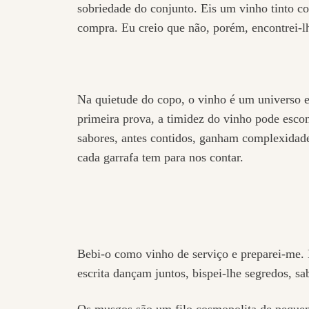
sobriedade do conjunto. Eis um vinho tinto co
compra. Eu creio que não, porém, encontrei-l
Na quietude do copo, o vinho é um universo e
primeira prova, a timidez do vinho pode escon
sabores, antes contidos, ganham complexidade 
cada garrafa tem para nos contar.
Bebi-o como vinho de serviço e preparei-me. 
escrita dançam juntos, bispei-lhe segredos, s
Os musgos são um filo cosmopolita de pequen