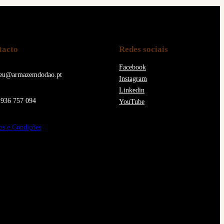
tacto
Redes sociais
Facebook
eu@armazemdodao.pt
Instagram
Linkedin
936 757 094
YouTube
s e Condições