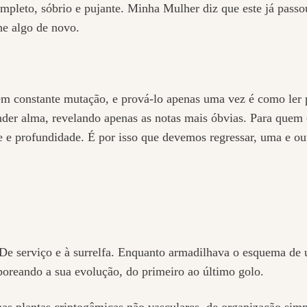
mpleto, sóbrio e pujante. Minha Mulher diz que este já passo
he algo de novo.
m constante mutação, e prová-lo apenas uma vez é como ler pr
der alma, revelando apenas as notas mais óbvias. Para quem o
e profundidade. É por isso que devemos regressar, uma e outr
De serviço e à surrelfa. Enquanto armadilhava o esquema de
aboreando a sua evolução, do primeiro ao último golo.
as plantas criptogâmicas não vasculares, de organização sim