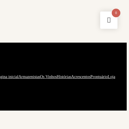
0
gina inicial
Armazenistas
Os Vinhos
Histórias
Acrescentos
Prontuário
Loja