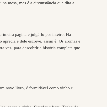
u na mesa, mas é a circunstância que dita a
imeira página e julgá-lo por inteiro. Na
 aprecia e dele escreve, assim é. Os aromas e
a vez, para descobrir a história completa que
 um novo livro, é formidável como vinho e
ples, como o vinho. Simples e bom. Tenho de