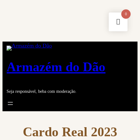
Saltar
0
para
o
conteúdo
Armazém do Dão
Seja responsável, beba com moderação.
Cardo Real 2023