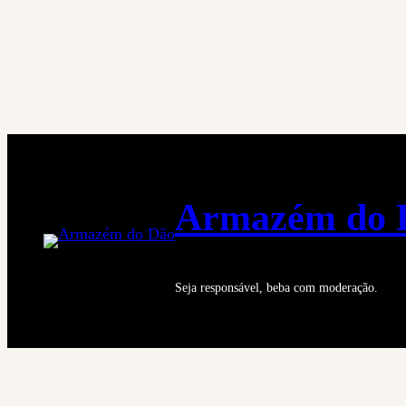
Saltar
para
o
conteúdo
Armazém do 
Seja responsável, beba com moderação.