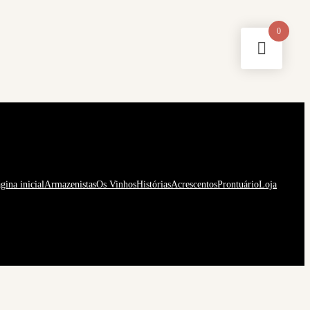
0
gina inicial
Armazenistas
Os Vinhos
Histórias
Acrescentos
Prontuário
Loja