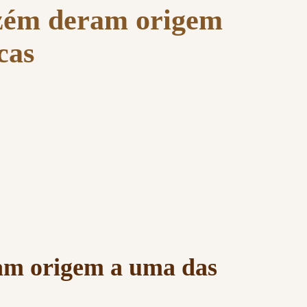
azém deram origem
cas
ram origem a uma das