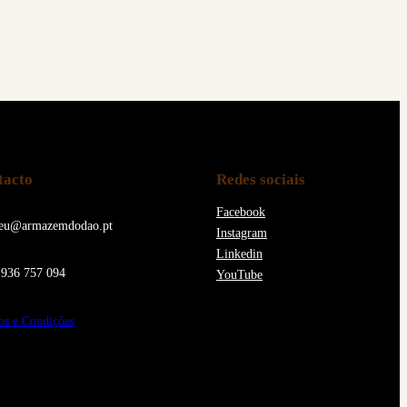
tacto
Redes sociais
Facebook
eu@armazemdodao.pt
Instagram
Linkedin
936 757 094
YouTube
s e Condições