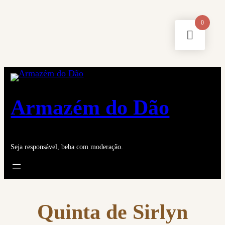
Saltar
0
para
o
conteúdo
Armazém do Dão
Seja responsável, beba com moderação.
Quinta de Sirlyn