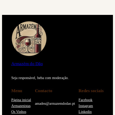
Armazém do Dão
Seja responsável, beba com moderação.
Menu
Contacto
Redes sociais
Página inicial
Facebook
amadeu@armazemdodao.pt
Armazenistas
Instagram
Os Vinhos
Linkedin