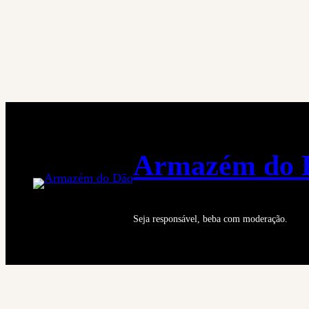
Saltar
para
o
conteúdo
Armazém do 
Seja responsável, beba com moderação.