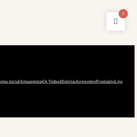
0
gina inicial
Armazenistas
Os Vinhos
Histórias
Acrescentos
Prontuário
Loja