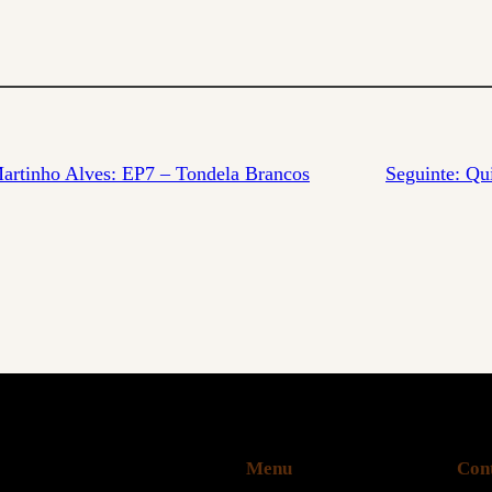
artinho Alves: EP7 – Tondela Brancos
Seguinte:
Qui
Menu
Con