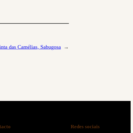
nta das Camélias, Sabugosa
→
tacto
Redes sociais