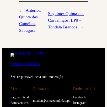
←
Anterior:
Seguinte:
Quinta dos
Quinta das
Carvalhiços: EP9 –
Camélias,
Tondela Brancos
→
Sabugosa
Armazém do Dão
Seja responsável, beba com moderação.
Menu
Contacto
Redes sociais
Página inicial
Facebook
amadeu@armazemdodao.pt
Armazenistas
Instagram