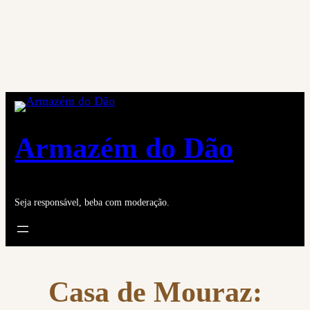
Saltar
para
o
conteúdo
Armazém do Dão
Seja responsável, beba com moderação.
Casa de Mouraz: