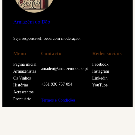
Armazém do Dão
Seja responsável, beba com moderação.
Menu
Contacto
Redes sociais
Página inicial
Facebook
amadeu@armazemdodao.pt
Armazenistas
Instagram
Os Vinhos
Linkedin
+351 936 757 094
Histórias
YouTube
Acrescentos
Prontuário
Termos e Condições
© 2024 Armazém do Dão
. Todos os direitos reservados