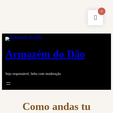
Saltar
0
para
o
conteúdo
Armazém do Dão
Seja responsável, beba com moderação.
Como andas tu