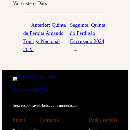
Vai triste o Dão.
←
Anterior:
Quinta
Seguinte:
Quinta
da Perpita Amando
do Perdigão
Touriga Nacional
Encruzado 2024
2023
→
Armazém do Dão
Seja responsável, beba com moderação.
Menu
Contacto
Redes sociais