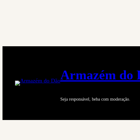
Saltar
para
o
conteúdo
Armazém do 
Seja responsável, beba com moderação.