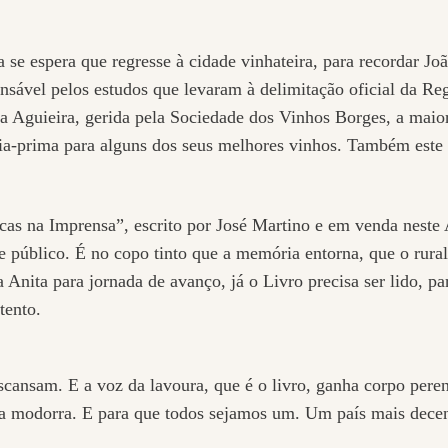
a se espera que regresse à cidade vinhateira, para recordar Jo
onsável pelos estudos que levaram à delimitação oficial da R
da Aguieira, gerida pela Sociedade dos Vinhos Borges, a mai
ria-prima para alguns dos seus melhores vinhos. Também est
icas na Imprensa”, escrito por José Martino e em venda neste
público. É no copo tinto que a memória entorna, que o rural 
 Anita para jornada de avanço, já o Livro precisa ser lido, pa
tento.
scansam. E a voz da lavoura, que é o livro, ganha corpo peren
r a modorra. E para que todos sejamos um. Um país mais decen