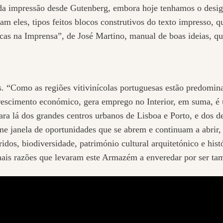
 da impressão desde Gutenberg, embora hoje tenhamos o desig
ram eles, tipos feitos blocos construtivos do texto impresso, 
icas na Imprensa”, de José Martino, manual de boas ideias, q
s. “Como as regiões vitivinícolas portuguesas estão predomin
rescimento económico, gera emprego no Interior, em suma, é u
a lá dos grandes centros urbanos de Lisboa e Porto, e dos des
me janela de oportunidades que se abrem e continuam a abrir,
idos, biodiversidade, património cultural arquitetónico e hist
mais razões que levaram este Armazém a enveredar por ser ta