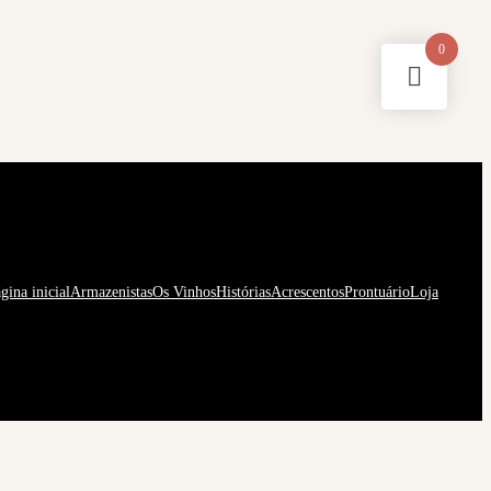
0
gina inicial
Armazenistas
Os Vinhos
Histórias
Acrescentos
Prontuário
Loja