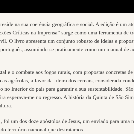
eside na sua coerência geográfica e social. A edição é um ato
lexões Críticas na Imprensa” surge como uma ferramenta de tr
vil. O livro apresenta um conjunto robusto de ideias e propos
l português, assumindo-se praticamente como um manual de a
tal e o combate aos fogos rurais, com propostas concretas de i
ticas agrícolas, a favor da fileira dos cereais, considerada co
to no Interior do país para garantir a sua sustentabilidade. S
eira esperava-me no regresso. A história da Quinta de São Si
ltura.
foi um dos doze apóstolos de Jesus, um enviado para uma mi
do território nacional que destratamos.