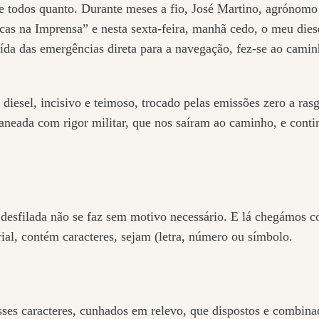
 e todos quanto. Durante meses a fio, José Martino, agrónomo 
icas na Imprensa” e nesta sexta-feira, manhã cedo, o meu dies
da das emergências direta para a navegação, fez-se ao camin
 diesel, incisivo e teimoso, trocado pelas emissões zero a ras
eada com rigor militar, que nos saíram ao caminho, e conti
desfilada não se faz sem motivo necessário. E lá chegámos co
rial, contém caracteres, sejam (letra, número ou símbolo.
ses caracteres, cunhados em relevo, que dispostos e combinad