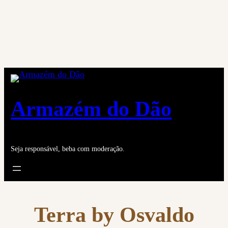
Saltar
para
o
conteúdo
Armazém do Dão
Seja responsável, beba com moderação.
Terra by Osvaldo