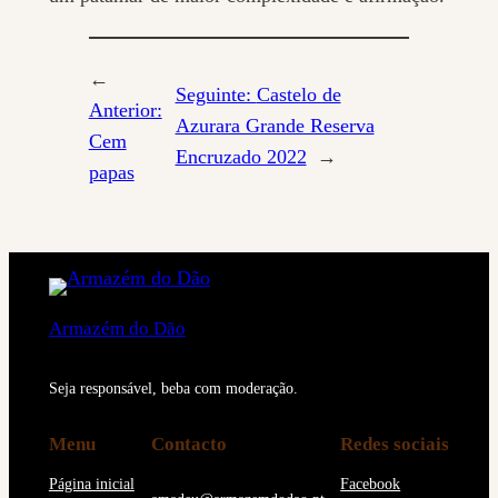
←
Seguinte:
Castelo de
Anterior:
Azurara Grande Reserva
Cem
Encruzado 2022
→
papas
Armazém do Dão
Seja responsável, beba com moderação.
Menu
Contacto
Redes sociais
Página inicial
Facebook