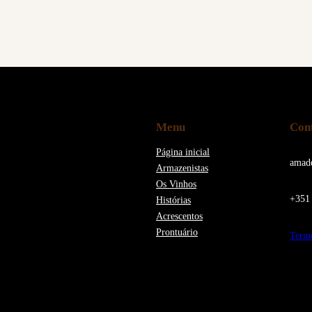
Menu
Con
Página inicial
amad
Armazenistas
Os Vinhos
+351 
Histórias
Acrescentos
Prontuário
Termo