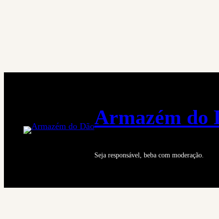
Saltar
para
o
conteúdo
Armazém do 
Seja responsável, beba com moderação.