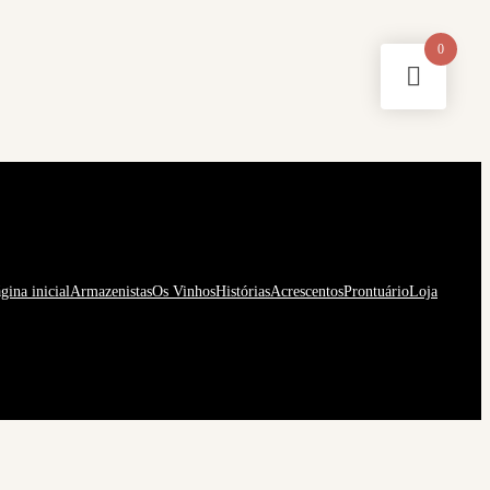
0
gina inicial
Armazenistas
Os Vinhos
Histórias
Acrescentos
Prontuário
Loja