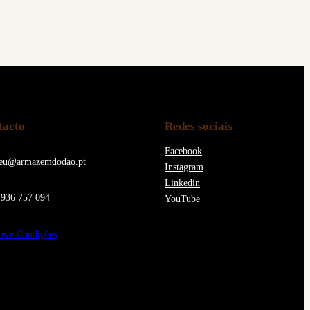
tacto
Redes sociais
Facebook
eu@armazemdodao.pt
Instagram
Linkedin
936 757 094
YouTube
s e Condições