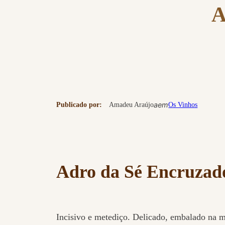
A
a
em
Publicado por:
Amadeu Araújo
Os Vinhos
Adro da Sé Encruzad
Incisivo e metediço. Delicado, embalado na 