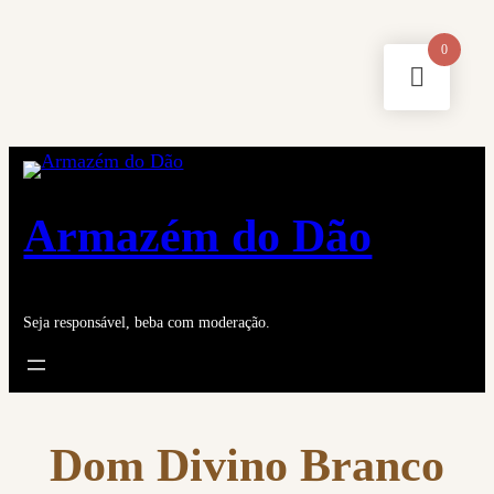
Saltar
0
para
o
conteúdo
Armazém do Dão
Seja responsável, beba com moderação.
Dom Divino Branco