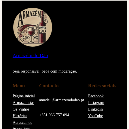
Armazém do Dão
Seja responsável, beba com moderação.
Menu
Contacto
Redes sociais
Página inicial
Facebook
amadeu@armazemdodao.pt
Armazenistas
Instagram
Os Vinhos
Linkedin
+351 936 757 094
Histórias
YouTube
Acrescentos
Prontuário