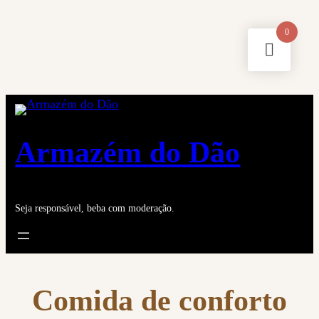
Saltar
0
para
o
conteúdo
Armazém do Dão
Seja responsável, beba com moderação.
Comida de conforto