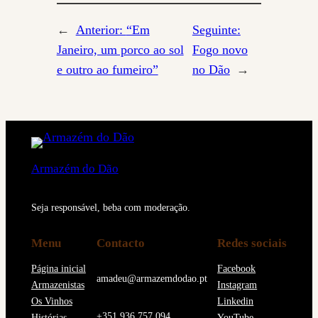
←
Anterior:
“Em
Seguinte:
Janeiro, um porco ao sol
Fogo novo
e outro ao fumeiro”
no Dão
→
Armazém do Dão
Seja responsável, beba com moderação.
Menu
Contacto
Redes sociais
Página inicial
Facebook
amadeu@armazemdodao.pt
Armazenistas
Instagram
Os Vinhos
Linkedin
+351 936 757 094
Histórias
YouTube